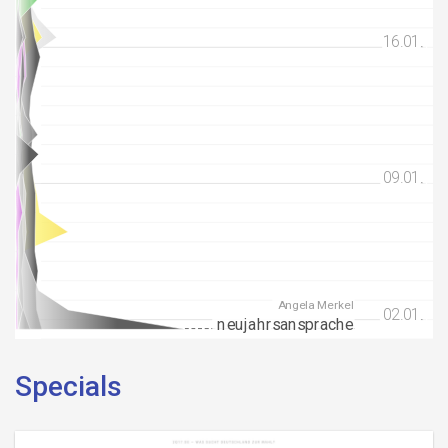
16.01.
16.01.
09.01.
09.01.
Angela Merkel
02.01.
02.01.
neujahrsansprache
Januar
Januar
Specials