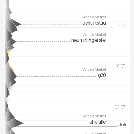
Angela Merkel
geburtstag
17.07.
17.07.
Angela Merkel
neuharlingersiel
10.07.
10.07.
Angela Merkel
g20
03.07.
03.07.
Angela Merkel
ehe alle
Juli
Juli
Angela Merkel