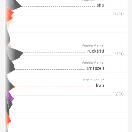
ehe
26.06.
26.06.
Angela Merkel
rücktritt
19.06.
19.06.
Angela Merkel
amtszeit
Martin Schulz
frau
12.06.
12.06.