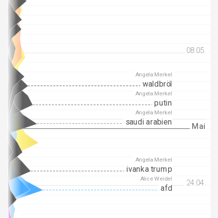
08.05.
08.05.
Angela Merkel
waldbröl
Angela Merkel
putin
Angela Merkel
saudi arabien
Mai
Mai
Angela Merkel
ivanka trump
Alice Weidel
24.04.
24.04.
afd