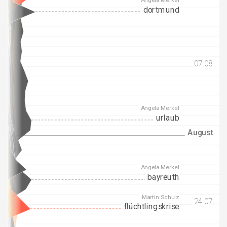
dortmund
07.08.
07.08.
Angela Merkel
urlaub
31.07.
31.07.
August
August
Angela Merkel
bayreuth
Martin Schulz
24.07.
24.07.
flüchtlingskrise