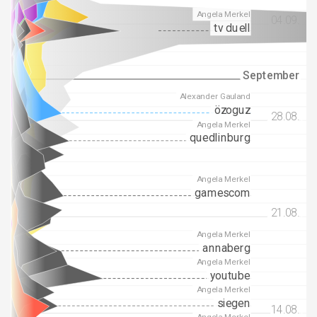
Angela Merkel
04.09.
04.09.
tv duell
September
September
Alexander Gauland
özoguz
28.08.
28.08.
Angela Merkel
quedlinburg
Angela Merkel
gamescom
21.08.
21.08.
Angela Merkel
annaberg
Angela Merkel
youtube
Angela Merkel
siegen
14.08.
14.08.
Angela Merkel