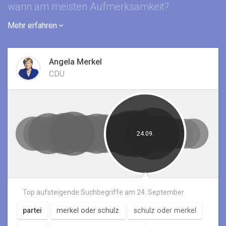
wann am meisten Aufmerksamkeit?
Mehr erfahren
Angela Merkel
CDU
24.09.
Top aufsteigende Suchbegriffe am
24. September
partei
merkel oder schulz
schulz oder merkel