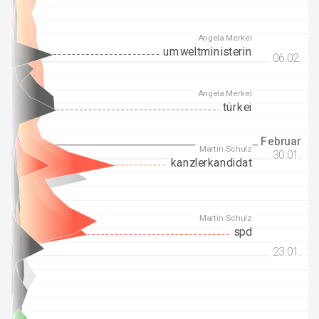
Angela Merkel
umweltministerin
06.02.
06.02.
Angela Merkel
türkei
Februar
Februar
Martin Schulz
30.01.
30.01.
kanzlerkandidat
Martin Schulz
spd
23.01.
23.01.