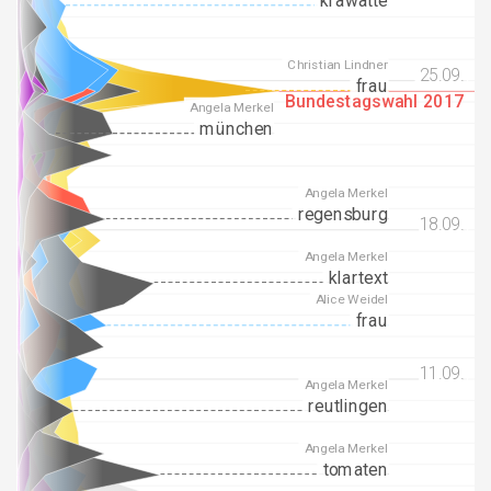
krawatte
Christian Lindner
25.09.
25.09.
frau
Bundestagswahl 2017
Angela Merkel
münchen
Angela Merkel
regensburg
18.09.
18.09.
Angela Merkel
klartext
Alice Weidel
frau
11.09.
11.09.
Angela Merkel
reutlingen
Angela Merkel
tomaten