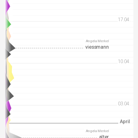
17.04.
17.04.
Angela Merkel
viessmann
10.04.
10.04.
03.04.
03.04.
April
April
Angela Merkel
alter