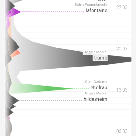
Sahra Wagenknecht
27.03.
27.03.
lafontaine
20.03.
20.03.
Angela Merkel
trump
Cem Özdemir
ehefrau
13.03.
13.03.
Angela Merkel
hildesheim
06.03.
06.03.