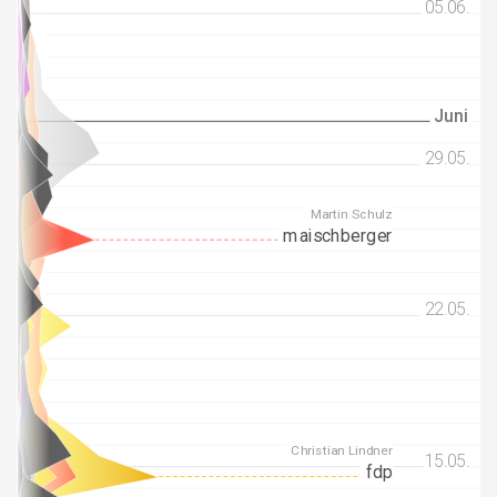
05.06.
05.06.
Juni
Juni
29.05.
29.05.
Martin Schulz
maischberger
22.05.
22.05.
Christian Lindner
15.05.
15.05.
fdp